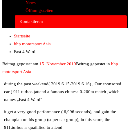
News
Öffnungszeiten
Kontaktieren
Startseite
bhp motorsport Asia
Fast 4 Ward
Beitrag gepostet am
15. November 2019
Beitrag gepostet in
bhp
motorsport Asia
during the past weekend( 2019.6.15-2019.6.16) , Our sponsored
car ( 911 turbos
)attend a famous chinese 0-200m match ,which
names „Fast 4 Ward“
it get a very good performance (
6,996 seconds), and gain
the
champian on his group (super car group), in this score, the
911.turbos is quailified to attend