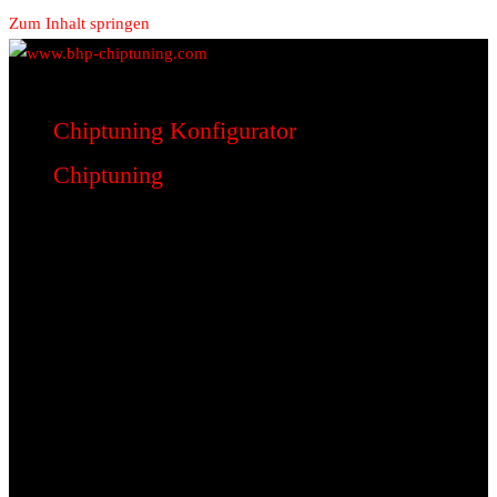
Zum Inhalt springen
www.bhp-chiptuning.com
BHP Motorsport
Chiptuning Konfigurator
Chiptuning