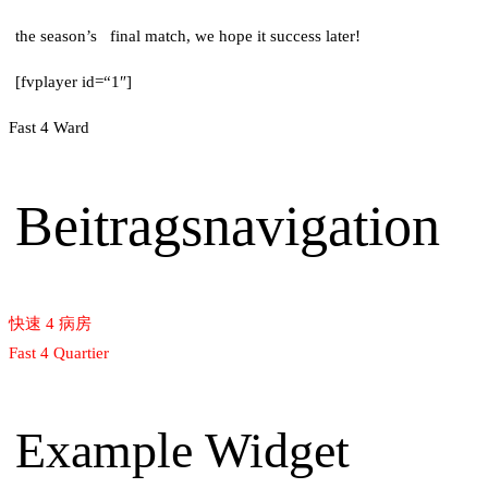
the season’s final match, we hope it success later!
[fvplayer id=“1″]
Fast 4 Ward
Beitragsnavigation
快速 4 病房
Fast 4 Quartier
Example Widget