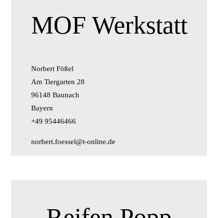
MOF Werkstatt
Norbert Fößel
Am Tiergarten 28
96148 Baunach
Bayern
+49 95446466
norbert.foessel@t-online.de
Reifen Popp