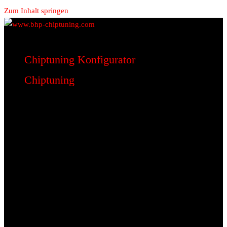
Zum Inhalt springen
www.bhp-chiptuning.com
BHP Motorsport
Chiptuning Konfigurator
Chiptuning