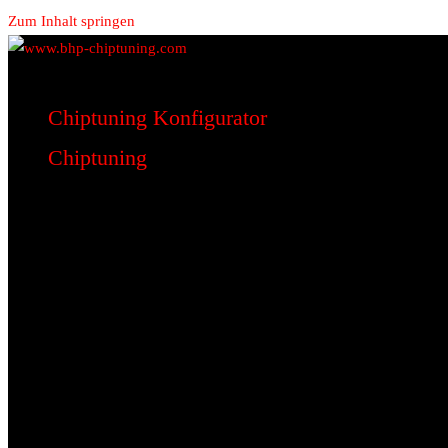
Zum Inhalt springen
www.bhp-chiptuning.com
BHP Motorsport
Chiptuning Konfigurator
Chiptuning