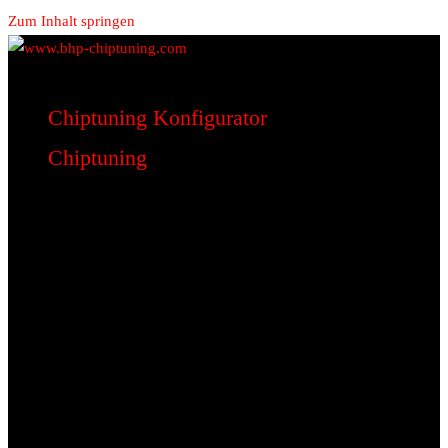
Zum Inhalt springen
www.bhp-chiptuning.com
BHP Motorsport
Chiptuning Konfigurator
Chiptuning