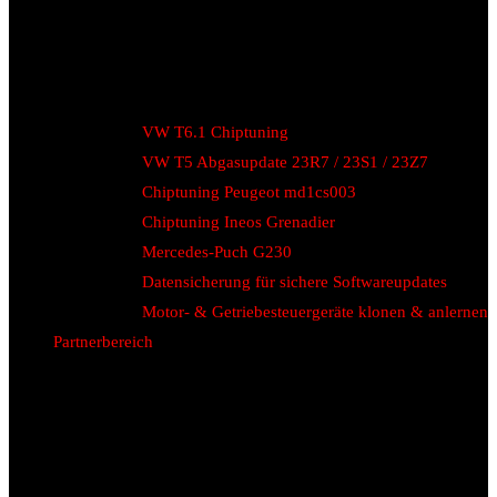
VW T6.1 Chiptuning
VW T5 Abgasupdate 23R7 / 23S1 / 23Z7
Chiptuning Peugeot md1cs003
Chiptuning Ineos Grenadier
Mercedes-Puch G230
Datensicherung für sichere Softwareupdates
Motor- & Getriebesteuergeräte klonen & anlernen
Partnerbereich