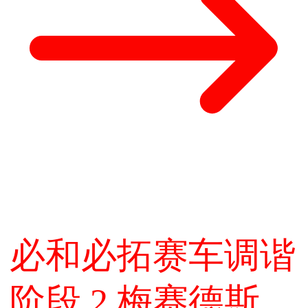
必和必拓赛车调谐
阶段 2 梅赛德斯