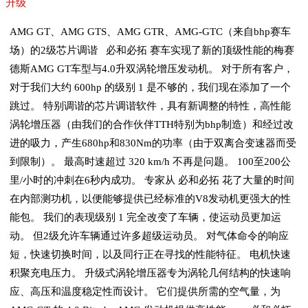
升级
AMG GT、AMG GTS、AMG GTR、AMG-GTC（来自bhp赛车
场）的2级芯片调谐 必和必拓 赛车实现了新的顶级性能的梅赛
德斯AMG GT车型与4.0升双涡轮增压发动机。 对于所有客户，
对于我们大约 600hp 的级别 1 是不够的，我们现在添加了一个
跳过。 特别调谐的芯片调谐软件，具有新调整的特性，高性能
涡轮增压器（由我们的合作伙伴TTH特别为bhp制造）和经过改
进的吸力，产生680hp和830Nm的功率（由于双离合变速器而受
到限制）。 最高时速超过 320 km/h 不再是问题。 100至200公
里/小时的冲刺在6秒内成功。 专家从 必和必拓 花了大量的时间
在内部测功机，以便能够提供已经标准的V8发动机更强大的性
能包。 我们的表现级别 1 完全改变了车辆，使运动员更加运
动。 但2级允许车辆通过许多超级运动员。 对气体命令的响应
短，快速切换时间，以及同行正在寻找的性能特征。 电机快速
积聚充电压力。 升级式涡轮增压器专为涡轮几何结构的快速响
应、高压和温度稳定性而设计。 它们提供所需的空气量，为