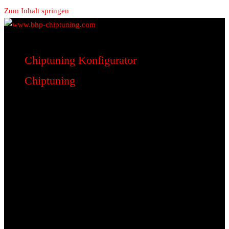
Zum Inhalt springen
www.bhp-chiptuning.com
BHP Motorsport
Chiptuning Konfigurator
Chiptuning