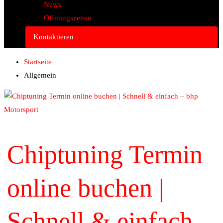
News
Öffnungszeiten
Kontaktieren
Startseite
Allgemein
Chiptuning Termin
online buchen |
Schnell & einfach –