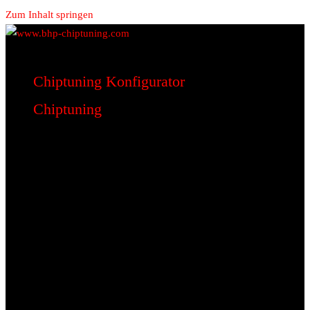
Zum Inhalt springen
www.bhp-chiptuning.com
BHP Motorsport
Chiptuning Konfigurator
Chiptuning