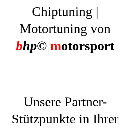
Chiptuning |
Motortuning von
b
hp©
m
otorsport
Unsere Partner-
Stützpunkte in Ihrer