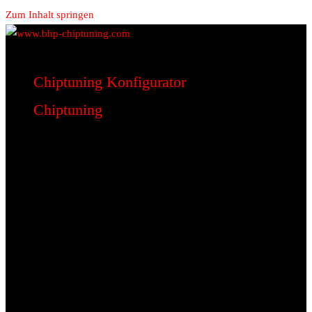
Zum Inhalt springen
www.bhp-chiptuning.com
BHP Motorsport
Chiptuning Konfigurator
Chiptuning