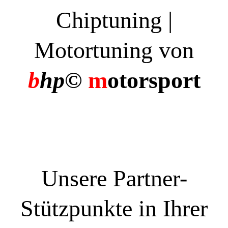
Chiptuning |
Motortuning von
b
hp©
m
otorsport
Unsere Partner-
Stützpunkte in Ihrer