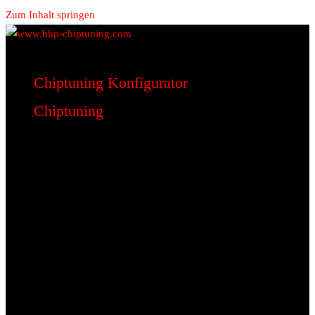
Zum Inhalt springen
www.bhp-chiptuning.com
BHP Motorsport
Chiptuning Konfigurator
Chiptuning