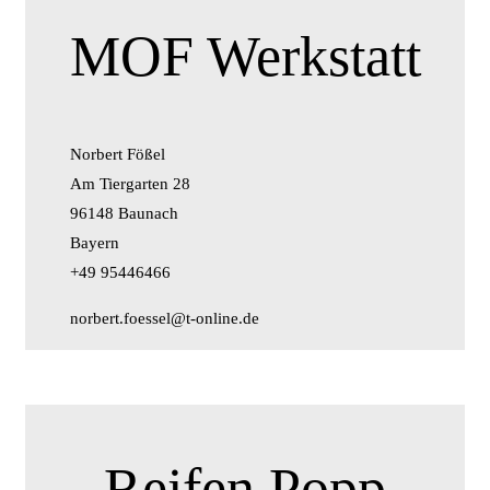
MOF Werkstatt
Norbert Fößel
Am Tiergarten 28
96148 Baunach
Bayern
+49 95446466
norbert.foessel@t-online.de
Reifen Popp