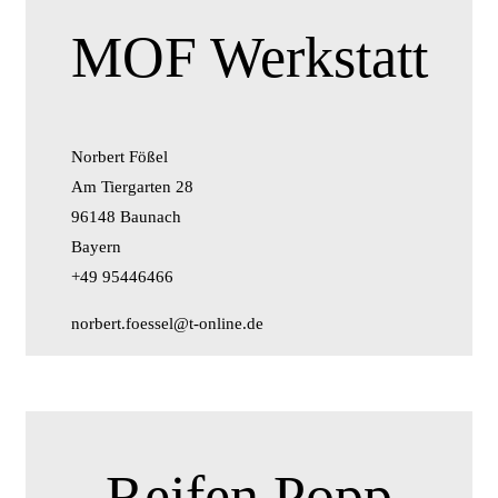
MOF Werkstatt
Norbert Fößel
Am Tiergarten 28
96148 Baunach
Bayern
+49 95446466
norbert.foessel@t-online.de
Reifen Popp