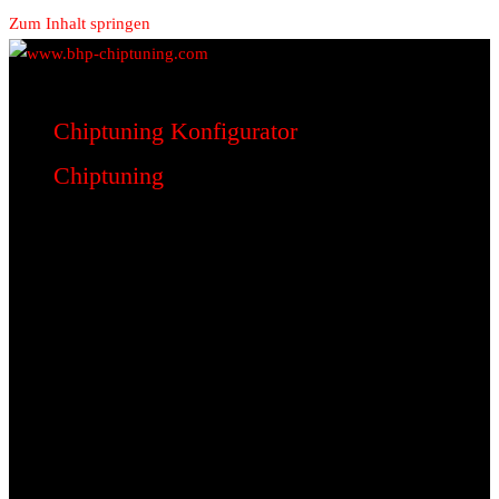
Zum Inhalt springen
www.bhp-chiptuning.com
BHP Motorsport
Chiptuning Konfigurator
Chiptuning