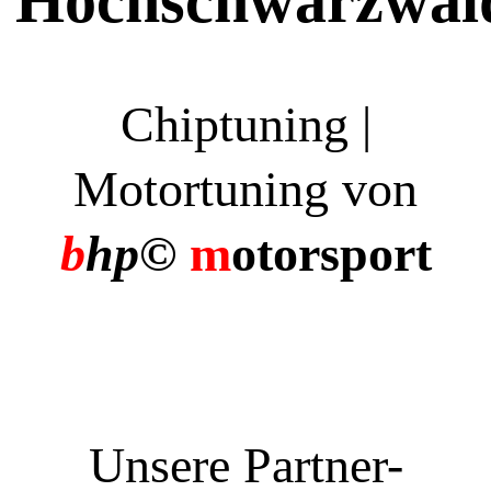
Hochschwarzwal
Chiptuning |
Motortuning von
b
hp©
m
otorsport
Unsere Partner-