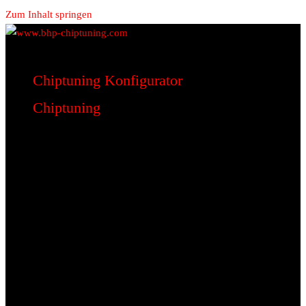
Zum Inhalt springen
www.bhp-chiptuning.com
BHP Motorsport
Chiptuning Konfigurator
Chiptuning