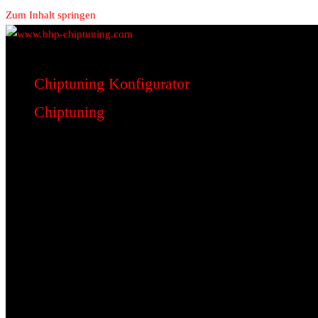
Zum Inhalt springen
www.bhp-chiptuning.com
BHP Motorsport
Chiptuning Konfigurator
Chiptuning