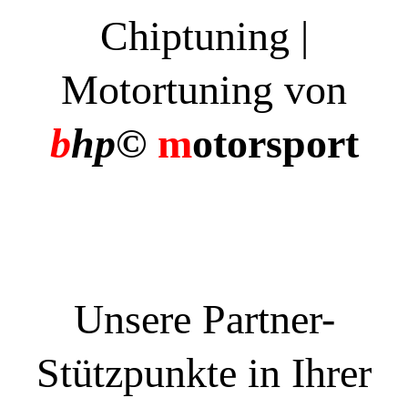
Chiptuning |
Motortuning von
b
hp©
m
otorsport
Unsere Partner-
Stützpunkte in Ihrer