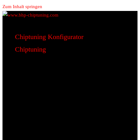
Zum Inhalt springen
www.bhp-chiptuning.com
BHP Motorsport
Chiptuning Konfigurator
Chiptuning