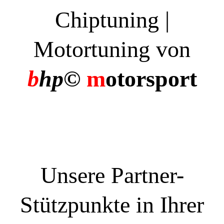
Chiptuning |
Motortuning von
b
hp©
m
otorsport
Unsere Partner-
Stützpunkte in Ihrer