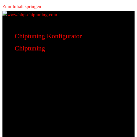
Zum Inhalt springen
www.bhp-chiptuning.com
BHP Motorsport
Chiptuning Konfigurator
Chiptuning