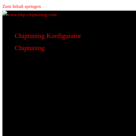
Zum Inhalt springen
www.bhp-chiptuning.com
BHP Motorsport
Chiptuning Konfigurator
Chiptuning