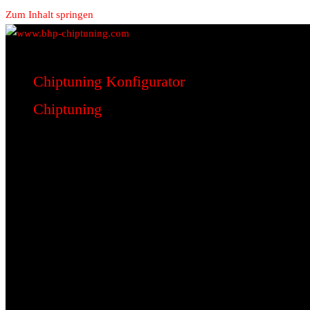
Zum Inhalt springen
www.bhp-chiptuning.com
BHP Motorsport
Chiptuning Konfigurator
Chiptuning