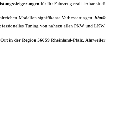
istungssteigerungen
für Ihr Fahrzeug realisierbar sind!
ahlreichen Modellen signifikante Verbesserungen.
b
hp©
 professionelles Tuning von nahezu allen PKW und LKW.
Ort in der Region 56659 Rheinland-Pfalz, Ahrweiler
dern schöpfen das Sinnvolle aus.“