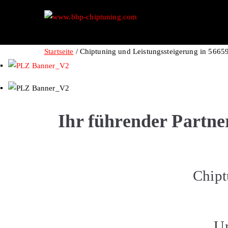
Zum
Inhalt
www.bhp-ch
BHP Motorsport
springen
Startseite
Chiptuning und Leistungssteigerung in 56659
Ihr führender Partne
Chipt
Un