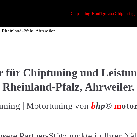
Chiptuning Konfigurator
Chiptuning
iptuning.com
 Rheinland-Pfalz, Ahrweiler
r für Chiptuning und Leistun
Rheinland-Pfalz, Ahrweiler.
uning | Motortuning von
b
hp©
m
oto
sere Partner-Stützpunkte in Ihrer Nä