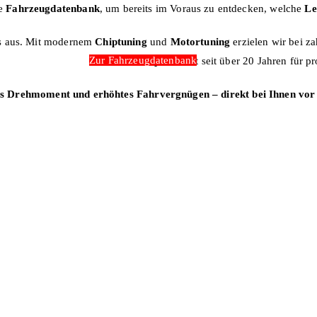
re
Fahrzeugdatenbank
, um bereits im Voraus zu entdecken, welche
Le
gs aus. Mit modernem
Chiptuning
und
Motortuning
erzielen wir bei z
Zur Fahrzeugdatenbank
m
otorsport
steht seit über 20 Jahren für
es Drehmoment und erhöhtes Fahrvergnügen – direkt bei Ihnen vor 
t an die Grenze des Möglichen, son