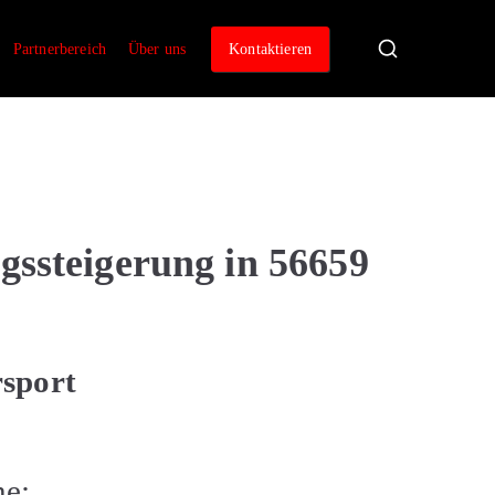
Partnerbereich
Über uns
Kontaktieren
gssteigerung in 56659
rsport
he: