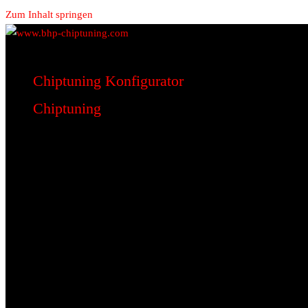
Zum Inhalt springen
www.bhp-chiptuning.com
BHP Motorsport
Chiptuning Konfigurator
Chiptuning