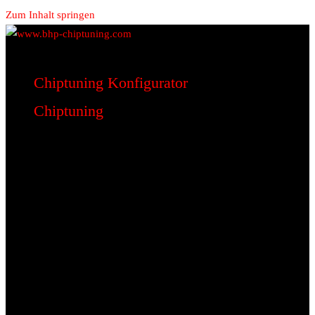
Zum Inhalt springen
www.bhp-chiptuning.com
BHP Motorsport
Chiptuning Konfigurator
Chiptuning