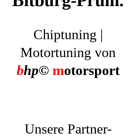
Bitburg-Prüm.
Chiptuning |
Motortuning von
b
hp©
m
otorsport
Unsere Partner-