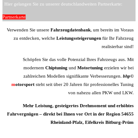
Hier gelangen Sie zu unserer deutschlandweiten Partnerkarte:
Partnerkarte
Verwenden Sie unsere
Fahrzeugdatenbank
, um bereits im Voraus
zu entdecken, welche
Leistungssteigerungen
für Ihr Fahrzeug
realisierbar sind!
Schöpfen Sie das volle Potenzial Ihres Fahrzeugs aus. Mit
modernem
Chiptuning
und
Motortuning
erzielen wir bei
zahlreichen Modellen signifikante Verbesserungen.
b
hp©
m
otorsport
steht seit über 20 Jahren für professionelles Tuning
von nahezu allen PKW und LKW.
Mehr Leistung, gesteigertes Drehmoment und erhöhtes
Fahrvergnügen – direkt bei Ihnen vor Ort in der Region 54655
Rheinland-Pfalz, Eifelkreis Bitburg-Prüm