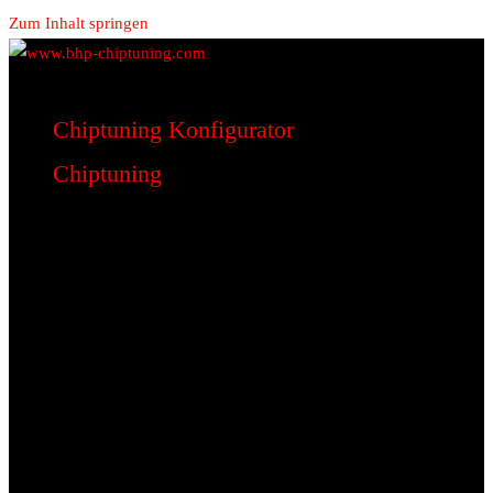
Zum Inhalt springen
www.bhp-chiptuning.com
BHP Motorsport
Chiptuning Konfigurator
Chiptuning