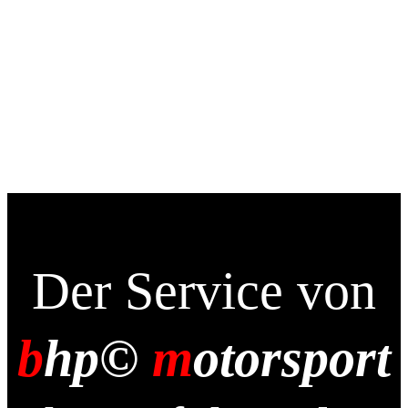
Sinnvolle aus.“
Der Service von
b
hp©
m
otorsport