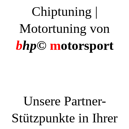
Chiptuning |
Motortuning von
b
hp©
m
otorsport
Unsere Partner-
Stützpunkte in Ihrer