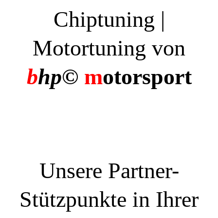
Chiptuning |
Motortuning von
b
hp©
m
otorsport
Unsere Partner-
Stützpunkte in Ihrer