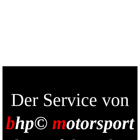
Sinnvolle aus.“
Der Service von
b
hp©
m
otorsport