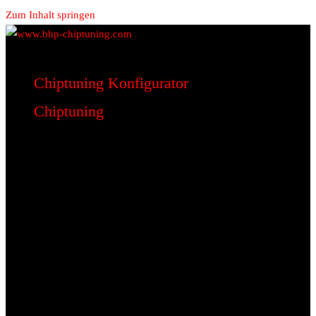
Zum Inhalt springen
www.bhp-chiptuning.com
BHP Motorsport
Chiptuning Konfigurator
Chiptuning