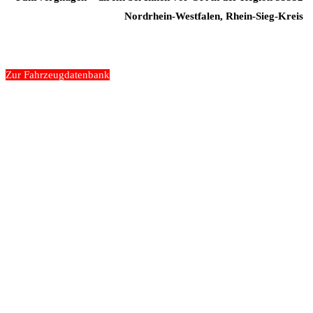
Nordrhein-Westfalen, Rhein-Sieg-Kreis
Zur Fahrzeugdatenbank
„Wir gehen nicht an
die Grenze des