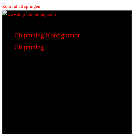
Zum Inhalt springen
www.bhp-chiptuning.com
BHP Motorsport
Chiptuning Konfigurator
Chiptuning