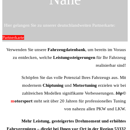
Hier gelangen Sie zu unserer deutschlandweiten Partnerkarte:
Partnerkarte
Verwenden Sie unsere
Fahrzeugdatenbank
, um bereits im Voraus
zu entdecken, welche
Leistungssteigerungen
für Ihr Fahrzeug
realisierbar sind!
Schöpfen Sie das volle Potenzial Ihres Fahrzeugs aus. Mit
modernem
Chiptuning
und
Motortuning
erzielen wir bei
zahlreichen Modellen signifikante Verbesserungen.
b
hp©
m
otorsport
steht seit über 20 Jahren für professionelles Tuning
von nahezu allen PKW und LKW.
Mehr Leistung, gesteigertes Drehmoment und erhöhtes
Fahrvergnügen – direkt bei Ihnen vor Ort in der Region 53332