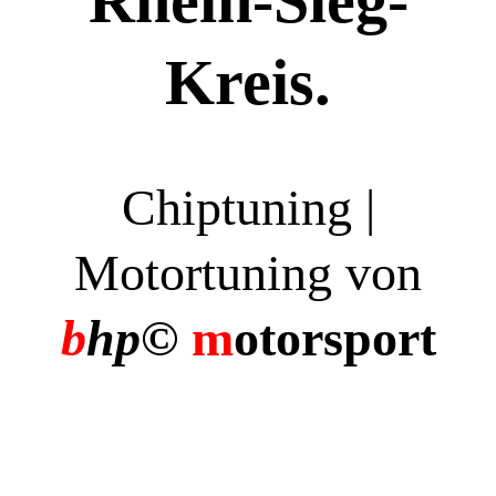
Rhein-Sieg-
Kreis.
Chiptuning |
Motortuning von
b
hp©
m
otorsport