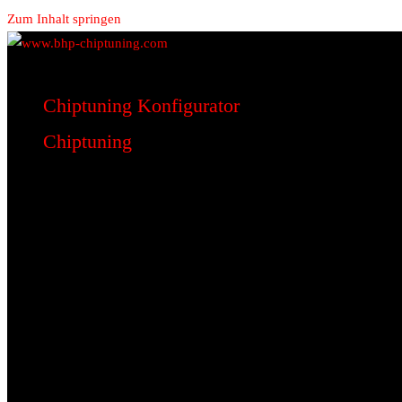
Zum Inhalt springen
www.bhp-chiptuning.com
BHP Motorsport
Chiptuning Konfigurator
Chiptuning