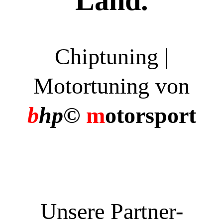
Land.
Chiptuning |
Motortuning von
b
hp©
m
otorsport
Unsere Partner-