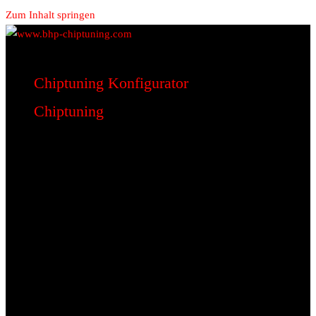
Zum Inhalt springen
www.bhp-chiptuning.com
BHP Motorsport
Chiptuning Konfigurator
Chiptuning