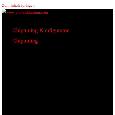
Zum Inhalt springen
www.bhp-chiptuning.com
BHP Motorsport
Chiptuning Konfigurator
Chiptuning