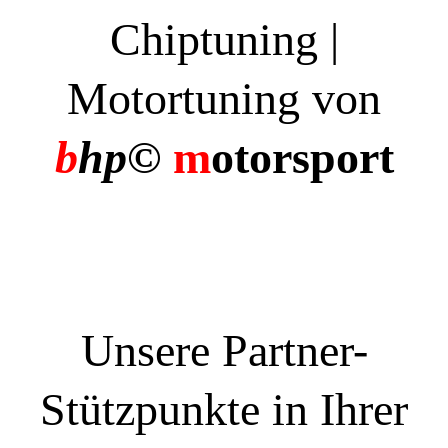
Chiptuning |
Motortuning von
b
hp©
m
otorsport
Unsere Partner-
Stützpunkte in Ihrer