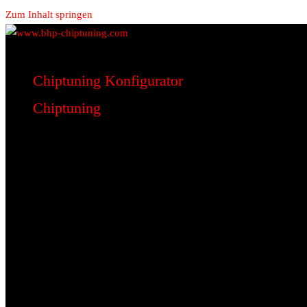
Zum Inhalt springen
www.bhp-chiptuning.com
BHP Motorsport
Chiptuning Konfigurator
Chiptuning