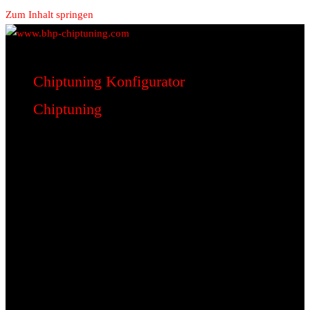
Zum Inhalt springen
www.bhp-chiptuning.com
BHP Motorsport
Chiptuning Konfigurator
Chiptuning