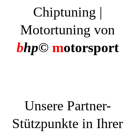
Chiptuning |
Motortuning von
b
hp©
m
otorsport
Unsere Partner-
Stützpunkte in Ihrer