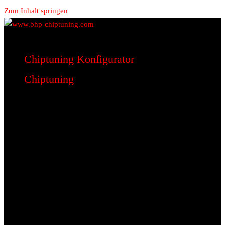
Zum Inhalt springen
www.bhp-chiptuning.com
BHP Motorsport
Chiptuning Konfigurator
Chiptuning