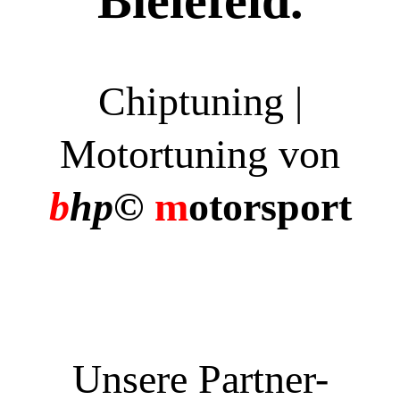
Bielefeld.
Chiptuning |
Motortuning von
b
hp©
m
otorsport
Unsere Partner-