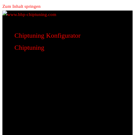
Zum Inhalt springen
www.bhp-chiptuning.com
BHP Motorsport
Chiptuning Konfigurator
Chiptuning