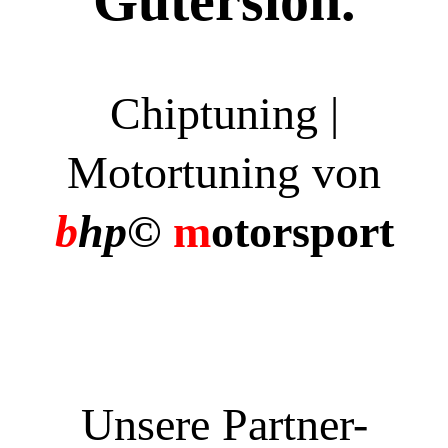
Gütersloh.
Chiptuning |
Motortuning von
b
hp©
m
otorsport
Unsere Partner-