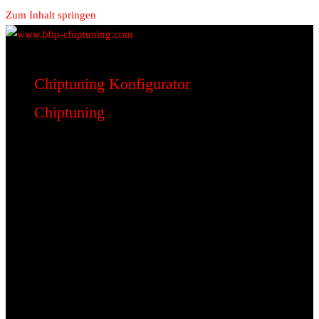
Zum Inhalt springen
www.bhp-chiptuning.com
BHP Motorsport
Chiptuning Konfigurator
Chiptuning