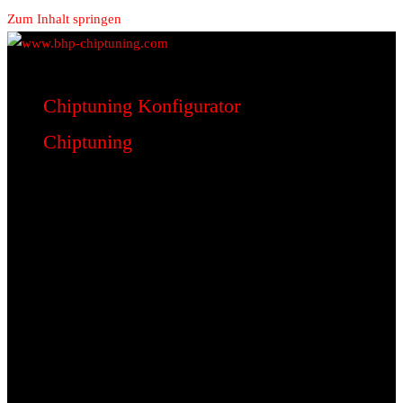
Zum Inhalt springen
www.bhp-chiptuning.com
BHP Motorsport
Chiptuning Konfigurator
Chiptuning