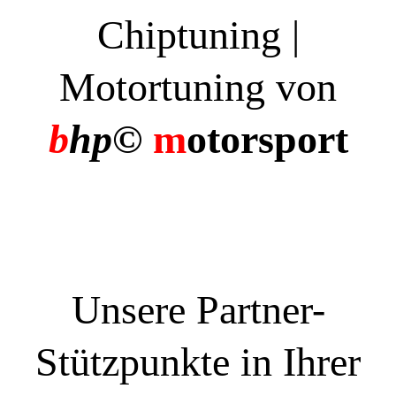
Chiptuning |
Motortuning von
b
hp©
m
otorsport
Unsere Partner-
Stützpunkte in Ihrer