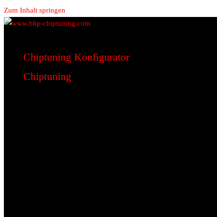
Zum Inhalt springen
www.bhp-chiptuning.com
BHP Motorsport
Chiptuning Konfigurator
Chiptuning