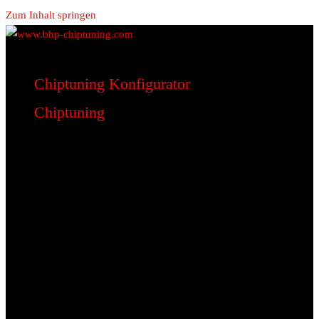
Zum Inhalt springen
www.bhp-chiptuning.com
BHP Motorsport
Chiptuning Konfigurator
Chiptuning