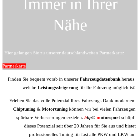
Immer in Ihrer
Nähe
Hier gelangen Sie zu unserer deutschlandweiten Partnerkarte:
Partnerkarte
Finden Sie bequem vorab in unserer
Fahrzeugdatenbank
heraus,
welche
Leistungssteigerung
für Ihr Fahrzeug möglich ist!
Erleben Sie das volle Potenzial Ihres Fahrzeugs Dank modernem
Chiptuning
&
Motortuning
können wir bei vielen Fahrzeugen
spürbare Verbesserungen erzielen.
b
hp©
m
otorsport
schöpft
dieses Potenzial seit über 20 Jahren für Sie aus und bietet
professionelles Tuning für fast alle PKW und LKW an.