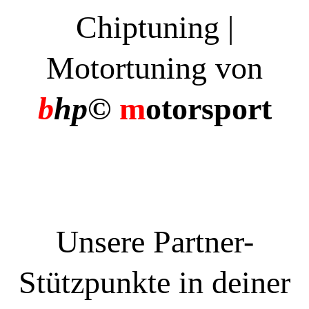
Chiptuning |
Motortuning von
b
hp©
m
otorsport
Unsere Partner-
Stützpunkte in deiner