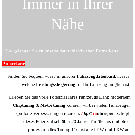
Immer in Ihrer
Nähe
Hier gelangen Sie zu unserer deutschlandweiten Partnerkarte:
Partnerkarte
Finden Sie bequem vorab in unserer
Fahrzeugdatenbank
heraus,
welche
Leistungssteigerung
für Ihr Fahrzeug möglich ist!
Erleben Sie das volle Potenzial Ihres Fahrzeugs Dank modernem
Chiptuning
&
Motortuning
können wir bei vielen Fahrzeugen
spürbare Verbesserungen erzielen.
b
hp©
m
otorsport
schöpft
dieses Potenzial seit über 20 Jahren für Sie aus und bietet
professionelles Tuning für fast alle PKW und LKW an.