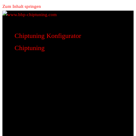
Zum Inhalt springen
www.bhp-chiptuning.com
BHP Motorsport
Chiptuning Konfigurator
Chiptuning