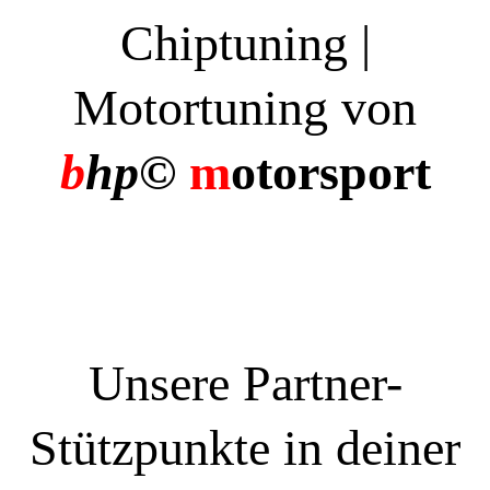
Chiptuning |
Motortuning von
b
hp©
m
otorsport
Unsere Partner-
Stützpunkte in deiner