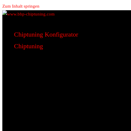
Zum Inhalt springen
www.bhp-chiptuning.com
BHP Motorsport
Chiptuning Konfigurator
Chiptuning