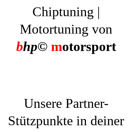
Chiptuning |
Motortuning von
b
hp©
m
otorsport
Unsere Partner-
Stützpunkte in deiner