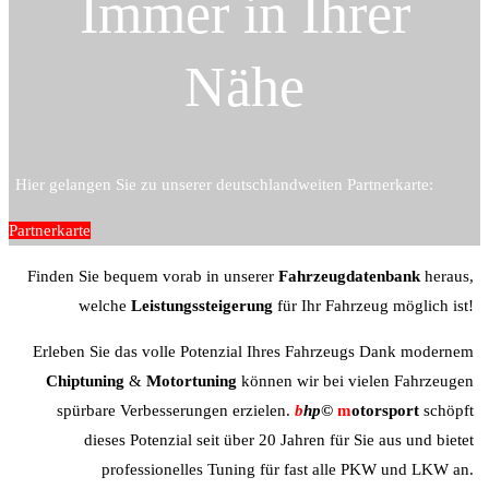
Immer in Ihrer
Nähe
Hier gelangen Sie zu unserer deutschlandweiten Partnerkarte:
Partnerkarte
Finden Sie bequem vorab in unserer
Fahrzeugdatenbank
heraus,
welche
Leistungssteigerung
für Ihr Fahrzeug möglich ist!
Erleben Sie das volle Potenzial Ihres Fahrzeugs Dank modernem
Chiptuning
&
Motortuning
können wir bei vielen Fahrzeugen
spürbare Verbesserungen erzielen.
b
hp©
m
otorsport
schöpft
dieses Potenzial seit über 20 Jahren für Sie aus und bietet
professionelles Tuning für fast alle PKW und LKW an.