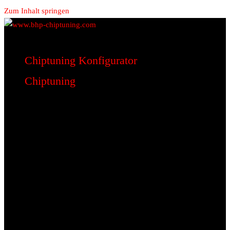
Zum Inhalt springen
www.bhp-chiptuning.com
BHP Motorsport
Chiptuning Konfigurator
Chiptuning