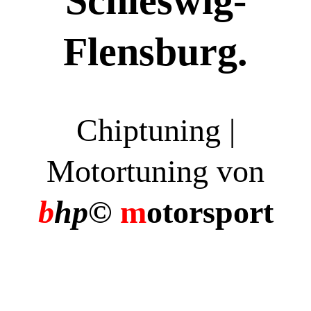
Schleswig-
Flensburg.
Chiptuning |
Motortuning von
b
hp©
m
otorsport