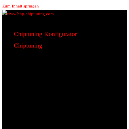
Zum Inhalt springen
www.bhp-chiptuning.com
BHP Motorsport
Chiptuning Konfigurator
Chiptuning