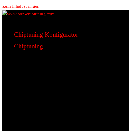
Zum Inhalt springen
www.bhp-chiptuning.com
BHP Motorsport
Chiptuning Konfigurator
Chiptuning