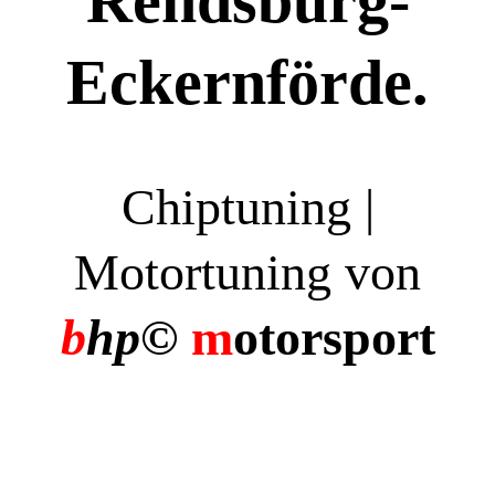
Rendsburg-
Eckernförde.
Chiptuning |
Motortuning von
b
hp©
m
otorsport