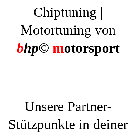
Chiptuning |
Motortuning von
b
hp©
m
otorsport
Unsere Partner-
Stützpunkte in deiner