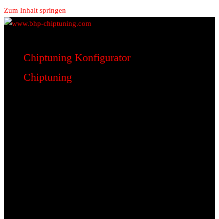
Zum Inhalt springen
www.bhp-chiptuning.com
BHP Motorsport
Chiptuning Konfigurator
Chiptuning