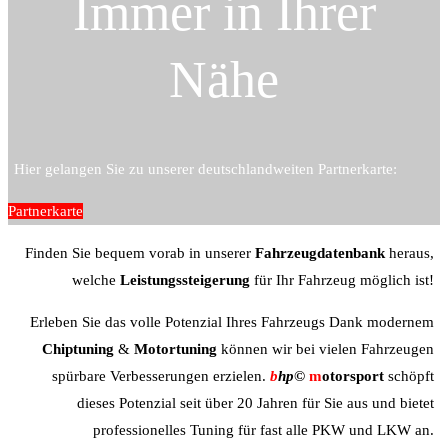
Immer in Ihrer
Nähe
Hier gelangen Sie zu unserer deutschlandweiten Partnerkarte:
Partnerkarte
Finden Sie bequem vorab in unserer
Fahrzeugdatenbank
heraus,
welche
Leistungssteigerung
für Ihr Fahrzeug möglich ist!
Erleben Sie das volle Potenzial Ihres Fahrzeugs Dank modernem
Chiptuning
&
Motortuning
können wir bei vielen Fahrzeugen
spürbare Verbesserungen erzielen.
b
hp©
m
otorsport
schöpft
dieses Potenzial seit über 20 Jahren für Sie aus und bietet
professionelles Tuning für fast alle PKW und LKW an.