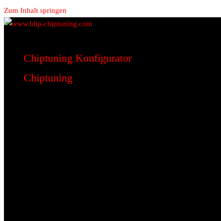
Zum Inhalt springen
www.bhp-chiptuning.com
BHP Motorsport
Chiptuning Konfigurator
Chiptuning