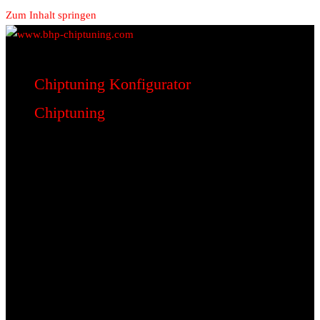
Zum Inhalt springen
www.bhp-chiptuning.com
BHP Motorsport
Chiptuning Konfigurator
Chiptuning