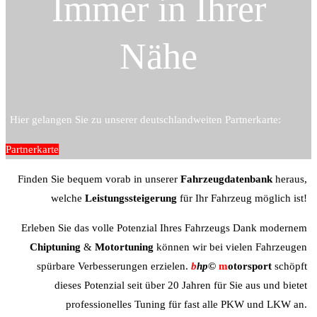
Immer in Ihrer
Nähe
Hier gelangen Sie zu unserer deutschlandweiten Partnerkarte:
Partnerkarte
Finden Sie bequem vorab in unserer
Fahrzeugdatenbank
heraus,
welche
Leistungssteigerung
für Ihr Fahrzeug möglich ist!
Erleben Sie das volle Potenzial Ihres Fahrzeugs Dank modernem
Chiptuning
&
Motortuning
können wir bei vielen Fahrzeugen
spürbare Verbesserungen erzielen.
b
hp©
m
otorsport
schöpft
dieses Potenzial seit über 20 Jahren für Sie aus und bietet
professionelles Tuning für fast alle PKW und LKW an.