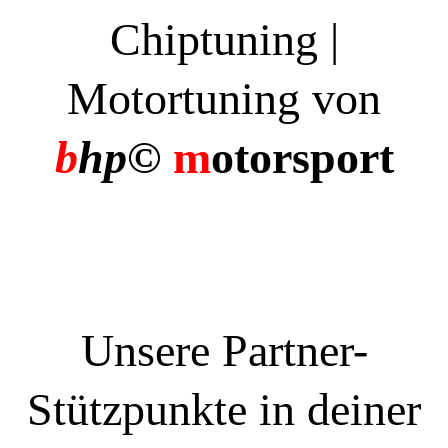
Chiptuning |
Motortuning von
b
hp©
m
otorsport
Unsere Partner-
Stützpunkte in deiner