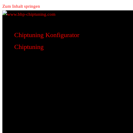
Zum Inhalt springen
www.bhp-chiptuning.com
BHP Motorsport
Chiptuning Konfigurator
Chiptuning