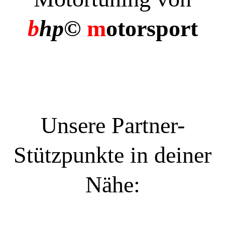
b
hp©
m
otorsport
Unsere Partner-
Stützpunkte in deiner
Nähe: