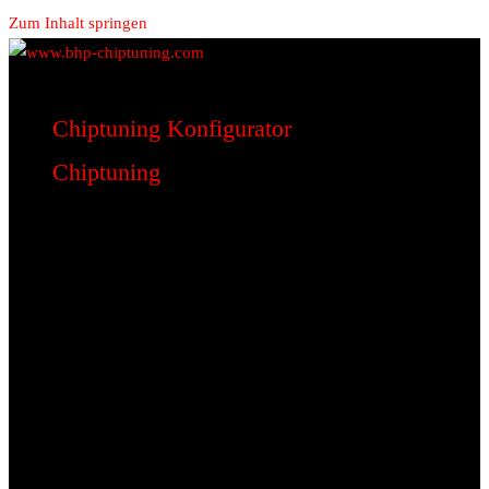
Zum Inhalt springen
www.bhp-chiptuning.com
BHP Motorsport
Chiptuning Konfigurator
Chiptuning