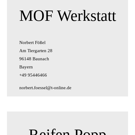
MOF Werkstatt
Norbert Fößel
Am Tiergarten 28
96148 Baunach
Bayern
+49 95446466
norbert.foessel@t-online.de
Reifen Popp