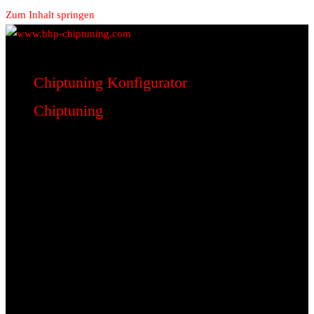
Zum Inhalt springen
www.bhp-chiptuning.com
BHP Motorsport
Chiptuning Konfigurator
Chiptuning