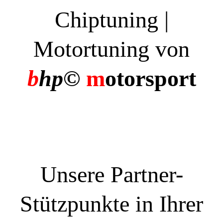
Chiptuning |
Motortuning von
b
hp©
m
otorsport
Unsere Partner-
Stützpunkte in Ihrer