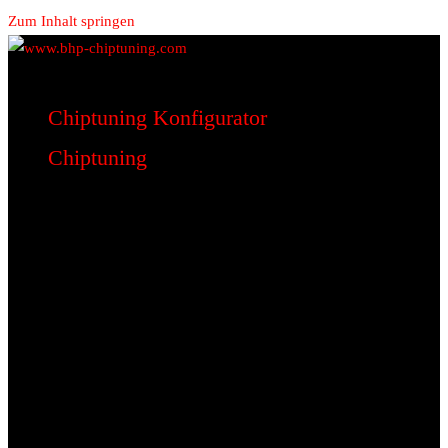
Zum Inhalt springen
www.bhp-chiptuning.com
BHP Motorsport
Chiptuning Konfigurator
Chiptuning