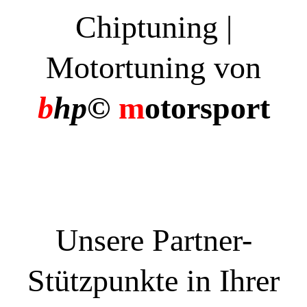
Chiptuning |
Motortuning von
b
hp©
m
otorsport
Unsere Partner-
Stützpunkte in Ihrer