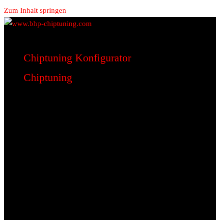
Zum Inhalt springen
www.bhp-chiptuning.com
BHP Motorsport
Chiptuning Konfigurator
Chiptuning