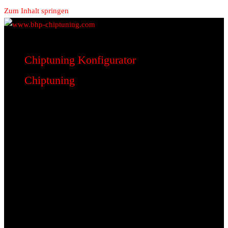
Zum Inhalt springen
www.bhp-chiptuning.com
BHP Motorsport
Chiptuning Konfigurator
Chiptuning