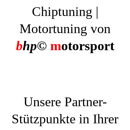
Chiptuning |
Motortuning von
b
hp©
m
otorsport
Unsere Partner-
Stützpunkte in Ihrer