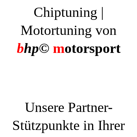
Chiptuning |
Motortuning von
b
hp©
m
otorsport
Unsere Partner-
Stützpunkte in Ihrer