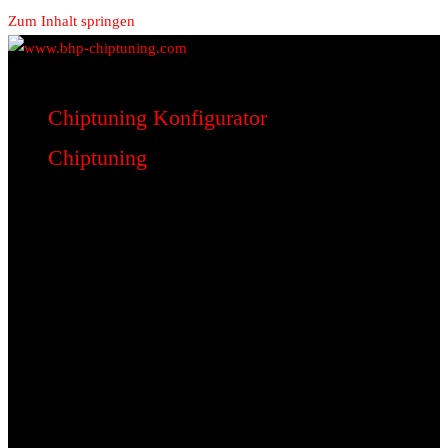
Zum Inhalt springen
www.bhp-chiptuning.com
BHP Motorsport
Chiptuning Konfigurator
Chiptuning