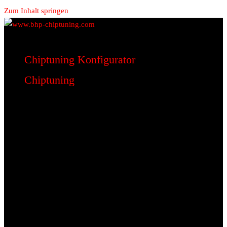
Zum Inhalt springen
www.bhp-chiptuning.com
BHP Motorsport
Chiptuning Konfigurator
Chiptuning