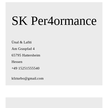
SK Per4ormance
Ünal & Lafiti
Am Graspfad 4
65795 Hattersheim
Hessen
+49 15251555540
kfzturbo@gmail.com