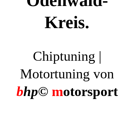
Odenwald-
Kreis.
Chiptuning |
Motortuning von
b
hp©
m
otorsport