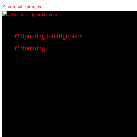
Zum Inhalt springen
www.bhp-chiptuning.com
BHP Motorsport
Chiptuning Konfigurator
Chiptuning