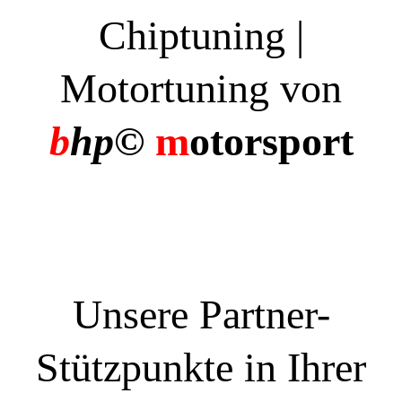
Chiptuning |
Motortuning von
b
hp©
m
otorsport
Unsere Partner-
Stützpunkte in Ihrer