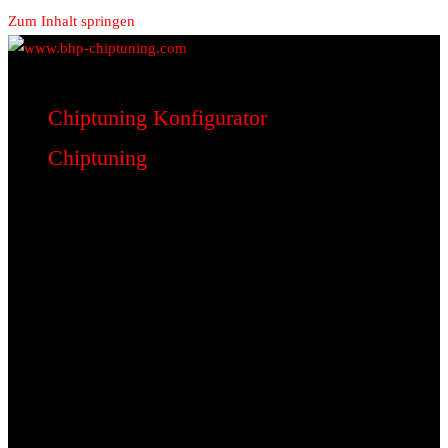
Zum Inhalt springen
www.bhp-chiptuning.com
BHP Motorsport
Chiptuning Konfigurator
Chiptuning