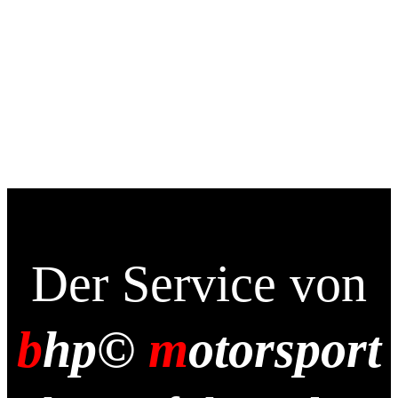
Sinnvolle aus.“
Der Service von
b
hp©
m
otorsport